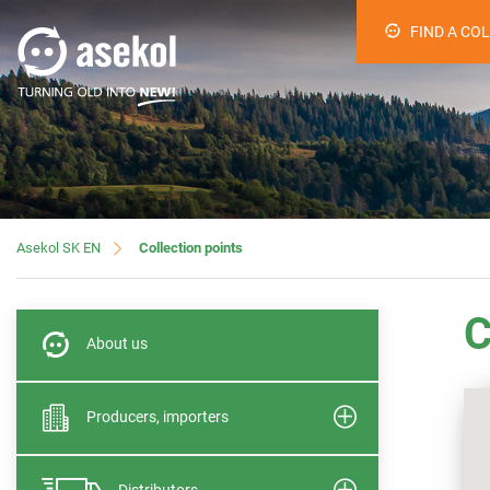
FIND A CO
Collection points
Asekol SK EN
C
About us
Producers, importers
Distributors