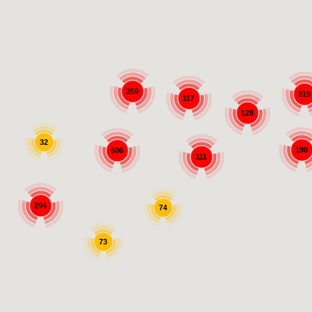
259
319
117
128
32
190
506
111
294
74
73